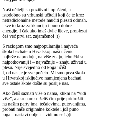
Naši učitelji su pozitivni i opušteni, a
istodobno su vrhunski učitelji koji će te kroz
netradicionalne metode naučiti plesati odmah,
i sve to kroz zafrkanciju i puno dobre
energije. I čak ako imaš dvije lijeve, proplesat
ćeš već prvi sat, zajamčeno! :))
S razlogom smo najpopularnija i najveća
škola bachate u Hrvatskoj: naši učenici
najbrže napreduju, najviše znaju, tehnički su
najpotkovaniji i – najvažnije – znaju uživati u
plesu. Nije svejedno od koga učiš!
I, od nas je je sve počelo. Mi smo prva škola
u Hrvatskoj isključivo namijenjena bachati,
sve ostale škole došle su poslije nas.
Ako želiš saznati više o nama, klikni na “vidi
više”, a ako nam se želiš čim prije pridružiti
na našim partyjima, tečajevima, putovanjima,
probati naše originalne koktele i još puno
toga – nastavi dolje i – vidimo se! :))i