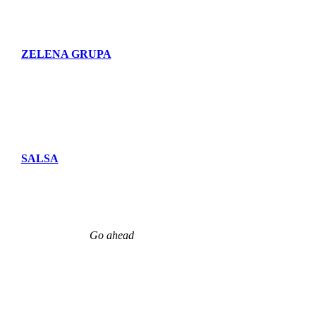
ZELENA GRUPA
SALSA
Go ahead
Try Out Our Cocktails
.