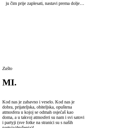
ju čim prije zaplesati, nastavi prema dolje…
Vidi više
Zašto
MI
.
Kod nas je zabavno i veselo. Kod nas je
dobra, prijateljska, obiteljska, opuštena
atmosfera u kojoj se odmah osjećaš kao
doma, a u takvoj atmosferi su nam i svi satovi
i partyji (sve fotke na stranici su s naših
partyja/druženja)!