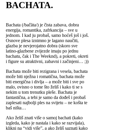
BACHATA
.
Bachata (/bačȁta/) je čista zabava, dobra
energija, romantika, zafrkancija – sve u
jednom. I kad ju probaš, samo hoćeš još i još.
Osnove plesa iznimno je lagano naučiti,
glazba je nevjerojatno dobra (skoro sve
latino-glazbene zvijezde imaju po jednu
bachatu, čak i The Weeknd), a pokreti, okreti
i figure su atraktivni, zabavni i začinjeni… ;))
Bachata može biti rezigrana i vesela, bachata
može biti nježna i romatična, bachata može
biti energična i divlja – a može biti i sve po
malo, ovisno o tome što želiš i kako ti se s
nekim u tom trenutku pleše. Bachata je
fantastična, a tebi je samo da dođeš i probaš
zaplesati najbolji ples na svijetu – ne košta te
baš ništa…
Ako želiš znati više o samoj bachati (kako
izgleda, kako je nastala i kako se razvijala),
klikni na “vidi više”, a ako želiš saznati kako